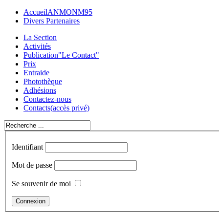
Accueil
ANMONM95
Divers Partenaires
La Section
Activités
Publication
"Le Contact"
Prix
Entraide
Photothèque
Adhésions
Contactez-nous
Contacts
(accès privé)
Identifiant
Mot de passe
Se souvenir de moi