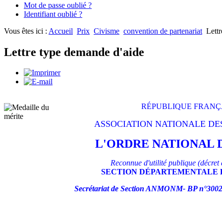
Mot de passe oublié ?
Identifiant oublié ?
Vous êtes ici :
Accueil
Prix
Civisme
convention de partenariat
Lett
Lettre type demande d'aide
RÉPUBLIQUE FRANÇ
ASSOCIATION NATIONALE DE
L'ORDRE NATIONAL 
Reconnue d'utilité publique (décret
SECTION
DÉPARTEMENTALE
Secrétariat de Section ANMONM-
BP
n°3002