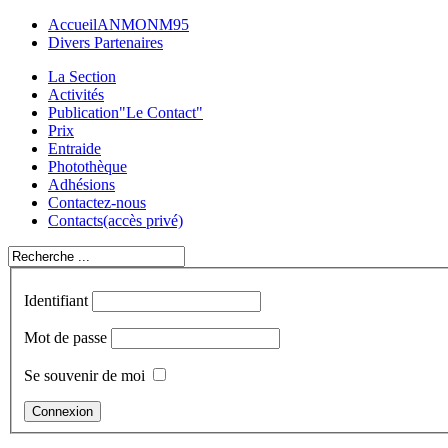
Accueil
ANMONM95
Divers Partenaires
La Section
Activités
Publication
"Le Contact"
Prix
Entraide
Photothèque
Adhésions
Contactez-nous
Contacts
(accès privé)
Identifiant
Mot de passe
Se souvenir de moi