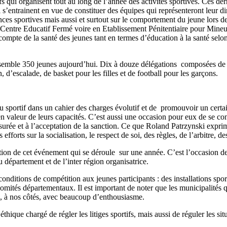
qui organisent tout au long de l’année des activités sportives. Ces dern
 s’entrainent en vue de constituer des équipes qui représenteront leur 
ces sportives mais aussi et surtout sur le comportement du jeune lors de
en Centre Educatif Fermé voire en Etablissement Pénitentiaire pour Mine
 en compte de la santé des jeunes tant en termes d’éducation à la santé se
ssemble 350 jeunes aujourd’hui. Dix à douze délégations composées de 32 
, d’escalade, de basket pour les filles et de football pour les garçons.
nu sportif dans un cahier des charges évolutif et de promouvoir un certai
aleur de leurs capacités. C’est aussi une occasion pour eux de se confro
 mesurée et à l’acceptation de la sanction. Ce que Roland Patrzynski expr
orts sur la socialisation, le respect de soi, des règles, de l’arbitre, de
ion de cet événement qui se déroule sur une année. C’est l’occasion de 
u département et de l’inter région organisatrice.
conditions de compétition aux jeunes participants : des installations spor
omités départementaux. Il est important de noter que les municipalités qu
ux, à nos côtés, avec beaucoup d’enthousiasme.
hique chargé de régler les litiges sportifs, mais aussi de réguler les sit