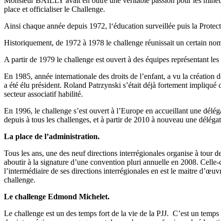
Monsieur BAILLY avait en outre une véritable passion pour les mineurs en
place et officialiser le Challenge.
Ainsi chaque année depuis 1972, l‘éducation surveillée puis la Protect
Historiquement, de 1972 à 1978 le challenge réunissait un certain
A partir de 1979 le challenge est ouvert à des équipes représentant les
En 1985, année internationale des droits de l’enfant, a vu la créatio
a été élu président. Roland Patrzynski s’était déjà fortement impliqué
secteur associatif habilité.
En 1996, le challenge s’est ouvert à l’Europe en accueillant une délé
depuis à tous les challenges, et à partir de 2010 à nouveau une délégat
La place de l’administration.
Tous les ans, une des neuf directions interrégionales organise à tour de
aboutir à la signature d’une convention pluri annuelle en 2008. Celle-ci
l’intermédiaire de ses directions interrégionales en est le maitre d’œuv
challenge.
Le challenge Edmond Michelet.
Le challenge est un des temps fort de la vie de la PJJ. C’est un temps 