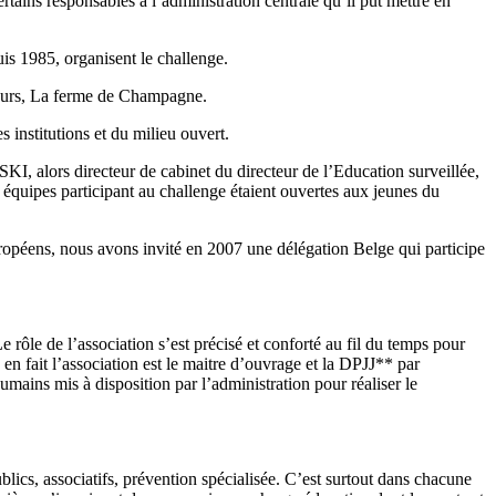
rtains responsables à l’administration centrale qu’il put mettre en
is 1985, organisent le challenge.
mours, La ferme de Champagne.
 institutions et du milieu ouvert.
I, alors directeur de cabinet du directeur de l’Education surveillée,
 équipes participant au challenge étaient ouvertes aux jeunes du
uropéens, nous avons invité en 2007 une délégation Belge qui participe
e rôle de l’association s’est précisé et conforté au fil du temps pour
 en fait l’association est le maitre d’ouvrage et la DPJJ** par
humains mis à disposition par l’administration pour réaliser le
blics, associatifs, prévention spécialisée. C’est surtout dans chacune