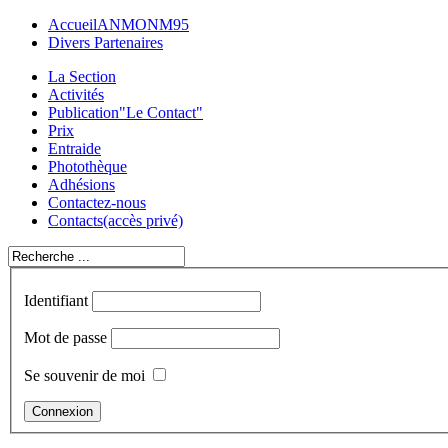
Accueil
ANMONM95
Divers Partenaires
La Section
Activités
Publication
"Le Contact"
Prix
Entraide
Photothèque
Adhésions
Contactez-nous
Contacts
(accès privé)
Identifiant
Mot de passe
Se souvenir de moi