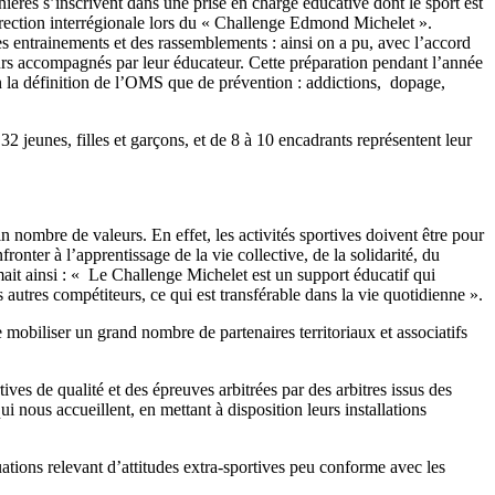
ières s’inscrivent dans une prise en charge éducative dont le sport est
direction interrégionale lors du « Challenge Edmond Michelet ».
s entrainements et des rassemblements : ainsi on a pu, avec l’accord
urs accompagnés par leur éducateur. Cette préparation pendant l’année
lon la définition de l’OMS que de prévention : addictions, dopage,
jeunes, filles et garçons, et de 8 à 10 encadrants représentent leur
n nombre de valeurs. En effet, les activités sportives doivent être pour
nter à l’apprentissage de la vie collective, de la solidarité, du
imait ainsi : « Le Challenge Michelet est un support éducatif qui
s autres compétiteurs, ce qui est transférable dans la vie quotidienne ».
mobiliser un grand nombre de partenaires territoriaux et associatifs
tives de qualité et des épreuves arbitrées par des arbitres issus des
i nous accueillent, en mettant à disposition leurs installations
uations relevant d’attitudes extra-sportives peu conforme avec les