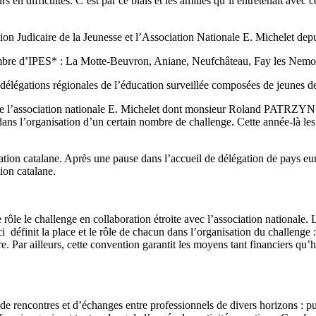
 difficultés. C’est par ce biais et les amitiés qu’il entretenait avec ce
ion Judicaire de la Jeunesse et l’Association Nationale E. Michelet depu
 nombre d’IPES* : La Motte-Beuvron, Aniane, Neufchâteau, Fay les Ne
 délégations régionales de l’éducation surveillée composées de jeunes des
n de l’association nationale E. Michelet dont monsieur Roland PATRZYNSK
 dans l’organisation d’un certain nombre de challenge. Cette année-là les
gation catalane. Après une pause dans l’accueil de délégation de pays e
ion catalane.
 rôle le challenge en collaboration étroite avec l’association nationale. L
 définit la place et le rôle de chacun dans l’organisation du challenge :
re. Par ailleurs, cette convention garantit les moyens tant financiers qu’
de rencontres et d’échanges entre professionnels de divers horizons : pu