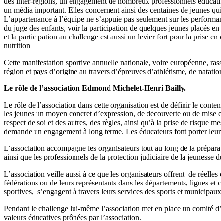
des inter-régions, un engagement de nombreux professionnels éducatifs 
un média important. Elles concernent ainsi des centaines de jeunes qui
L’appartenance à l’équipe ne s’appuie pas seulement sur les performan
du juge des enfants, voir la participation de quelques jeunes placés 
et la participation au challenge est aussi un levier fort pour la prise
nutrition
Cette manifestation sportive annuelle nationale, voire européenne, ra
région et pays d’origine au travers d’épreuves d’athlétisme, de natation
Le rôle de l’association Edmond Michelet-Henri Bailly.
Le rôle de l’association dans cette organisation est de définir le conte
les jeunes un moyen concret d’expression, de découverte ou de mise en v
respect de soi et des autres, des règles, ainsi qu’à la prise de risque
demande un engagement à long terme. Les éducateurs font porter leurs eff
L’association accompagne les organisateurs tout au long de la préparat
ainsi que les professionnels de la protection judiciaire de la jeunesse d
L’association veille aussi à ce que les organisateurs offrent de réelles 
fédérations ou de leurs représentants dans les départements, ligues et c
sportives, s’engagent à travers leurs services des sports et municipa
Pendant le challenge lui-même l’association met en place un comité d’ét
valeurs éducatives prônées par l’association.