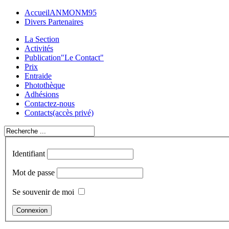
Accueil
ANMONM95
Divers Partenaires
La Section
Activités
Publication
"Le Contact"
Prix
Entraide
Photothèque
Adhésions
Contactez-nous
Contacts
(accès privé)
Identifiant
Mot de passe
Se souvenir de moi